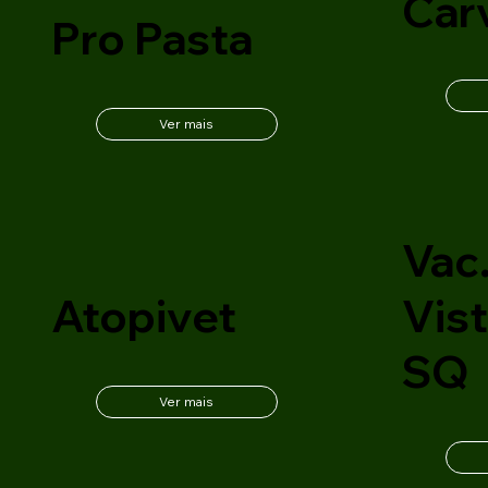
Car
Pro Pasta
Ver mais
Vac.
Atopivet
Vist
SQ
Ver mais