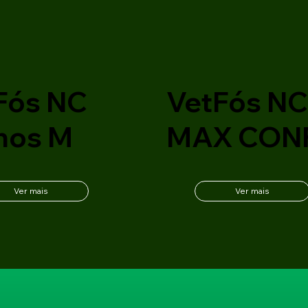
Fós NC
VetFós N
nos M
MAX CON
Ver mais
Ver mais