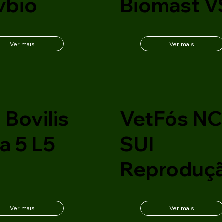
vbio
Biomast V
Ver mais
Ver mais
 Bovilis
VetFós N
a 5 L5
SUI
Reproduç
Ver mais
Ver mais