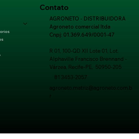
Contato
AGRONETO - DISTRIBUIDORA
Agroneto comercial ltda
orios
Cnpj: 01.369.649/0001-47
os
R 01, 100-QD XII Lote 01, Lot.
o
Alphaville Francisco Brennand -
Várzea, Recife-PE, 50950-205
81 3453-2057
agroneto.matriz@agroneto.com.b
r