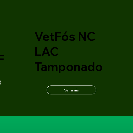
VetFós NC
C
LAC
F
Tamponado
Ver mais