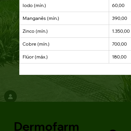
Iodo (mín.)
60,00
Manganês (mín.)
390,00
Zinco (mín.)
1.350,00
Cobre (mín.)
700,00
Flúor (máx.)
180,00
Dermofarm