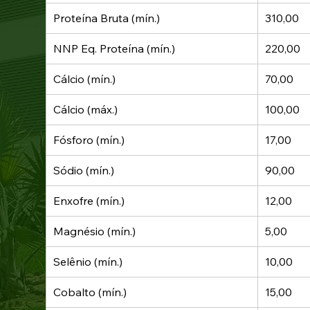
Proteína Bruta (mín.)
310,00
NNP Eq. Proteína (mín.)
220,00
Cálcio (mín.)
70,00
Cálcio (máx.)
100,00
Fósforo (mín.)
17,00
Sódio (mín.)
90,00
Enxofre (mín.)
12,00
Magnésio (mín.)
5,00
Selênio (mín.)
10,00
Cobalto (mín.)
15,00