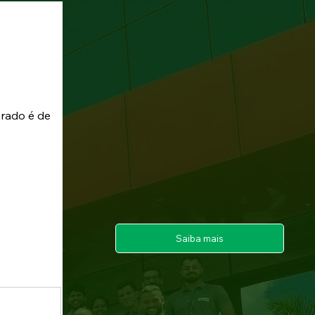
rado é de 
Saiba mais