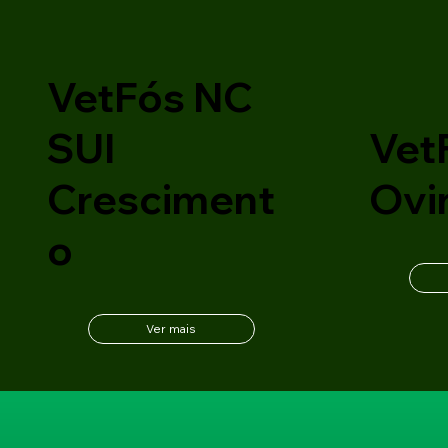
VetFós NC
SUI
Vet
Cresciment
Ovi
o
Ver mais