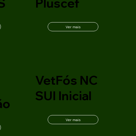
S
Pluscef
Ver mais
C
VetFós NC
SUI Inicial
ão
Ver mais