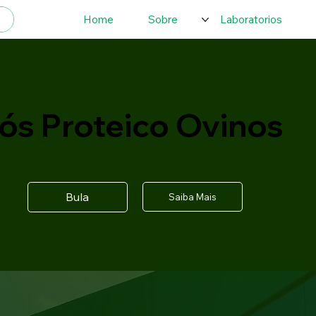
Home
Sobre
Laboratorios
ós Proteico Ovinos
Bula
Saiba Mais