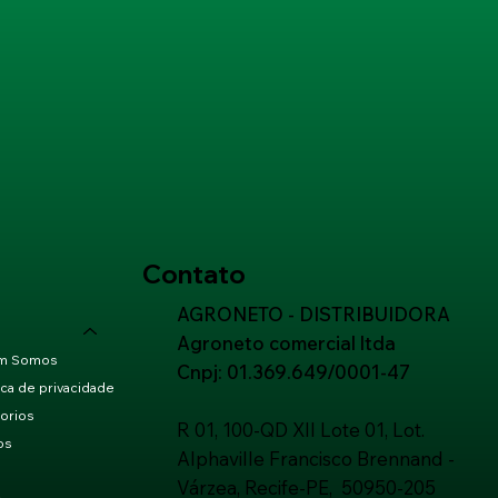
Contato
AGRONETO - DISTRIBUIDORA
Agroneto comercial ltda
m Somos
Cnpj: 01.369.649/0001-47
ica de privacidade
orios
R 01, 100-QD XII Lote 01, Lot.
os
Alphaville Francisco Brennand -
Várzea, Recife-PE, 50950-205