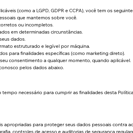
licáveis (como a LGPD, GDPR e CCPA), você tem os seguintes 
 pessoais que mantemos sobre você.
ncorretos ou incompletos.
 dados em determinadas circunstâncias.
 seus dados.
ormato estruturado e legível por máquina.
os para finalidades específicas (como marketing direto).
 seu consentimento a qualquer momento, quando aplicável.
o conosco pelos dados abaixo.
empo necessário para cumprir as finalidades desta Política 
s apropriadas para proteger seus dados pessoais contra ace
rafia, controles de acesso e auditorias de segurança regular