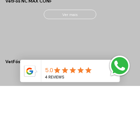
VetFós NC MAX CONF
Ver mais
VetFós NC LAC Tamponado
Ver mais