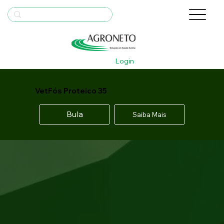
Login
VetFós Proteico 35
Bula
Saiba Mais