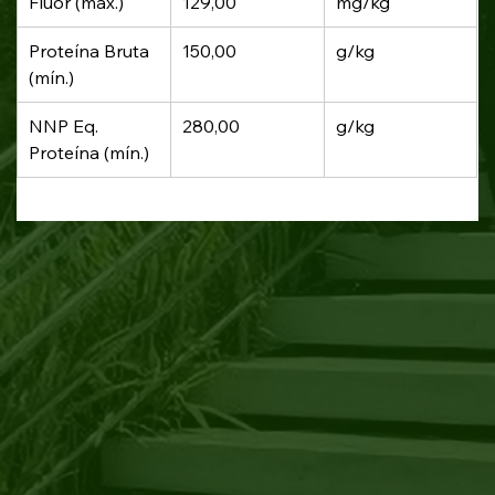
Flúor (máx.)
129,00
mg/kg
Proteína Bruta 
150,00
g/kg
(mín.)
NNP Eq. 
280,00
g/kg
Proteína (mín.)