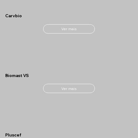
Carvbio
Ver mais
Biomast VS
Ver mais
Pluscef