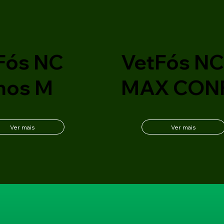
Fós NC
VetFós N
nos M
MAX CON
Ver mais
Ver mais