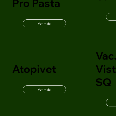
Pro Pasta
Ver mais
Vac.
Atopivet
Vist
SQ
Ver mais