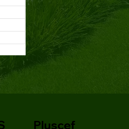
S
Pluscef