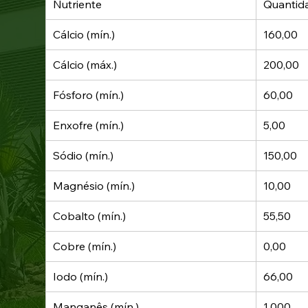
Nutriente
Quantid
Cálcio (mín.)
160,00
Cálcio (máx.)
200,00
Fósforo (mín.)
60,00
Enxofre (mín.)
5,00
Sódio (mín.)
150,00
Magnésio (mín.)
10,00
Cobalto (mín.)
55,50
Cobre (mín.)
0,00
Iodo (mín.)
66,00
Manganês (mín.)
1.000