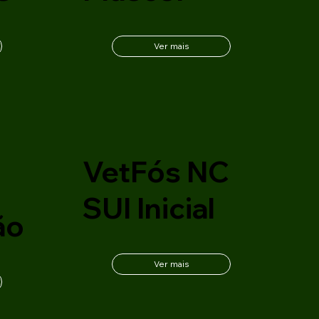
Ver mais
C
VetFós NC
SUI Inicial
ão
Ver mais