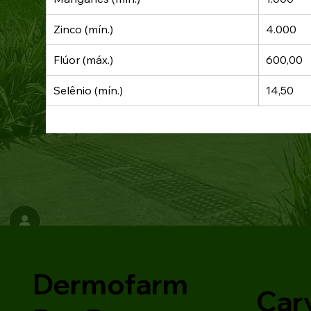
Zinco (mín.)
4.000
Flúor (máx.)
600,00
Selênio (mín.)
14,50
Dermofarm
Car