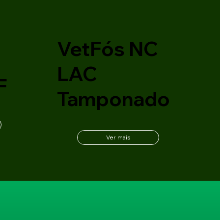
VetFós NC
C
LAC
F
Tamponado
Ver mais