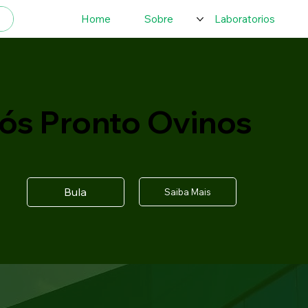
Home
Sobre
Laboratorios
ós Pronto Ovinos
Bula
Saiba Mais