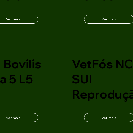
Ver mais
Ver mais
 Bovilis
VetFós N
a 5 L5
SUI
Reproduç
Ver mais
Ver mais