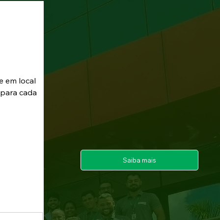
e em local 
 para cada 
Saiba mais