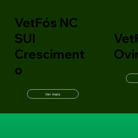
VetFós NC
SUI
Vet
Cresciment
Ovi
o
Ver mais