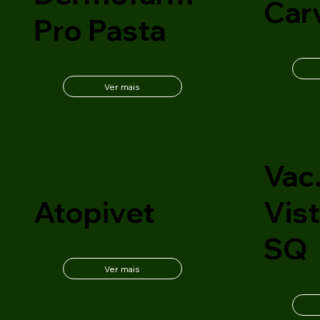
Car
Pro Pasta
Ver mais
Vac.
Atopivet
Vist
SQ
Ver mais