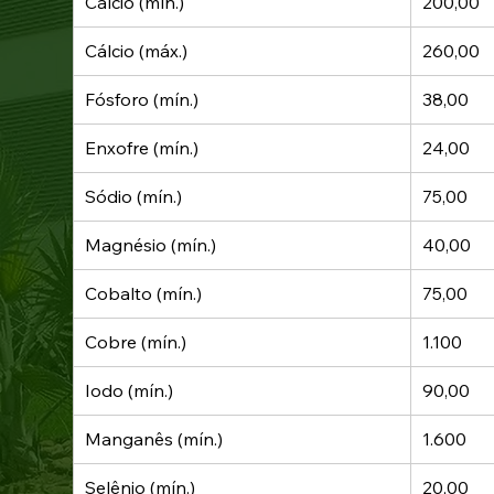
Cálcio (mín.)
200,00
Cálcio (máx.)
260,00
Fósforo (mín.)
38,00
Enxofre (mín.)
24,00
Sódio (mín.)
75,00
Magnésio (mín.)
40,00
Cobalto (mín.)
75,00
Cobre (mín.)
1.100
Iodo (mín.)
90,00
Manganês (mín.)
1.600
Selênio (mín.)
20,00