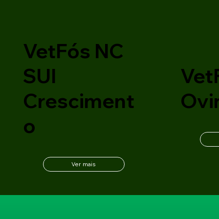
VetFós NC
SUI
Vet
Cresciment
Ovi
o
Ver mais