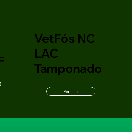
VetFós NC
C
LAC
F
Tamponado
Ver mais