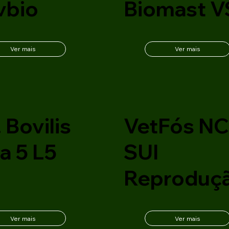
vbio
Biomast V
Ver mais
Ver mais
 Bovilis
VetFós N
a 5 L5
SUI
Reproduç
Ver mais
Ver mais