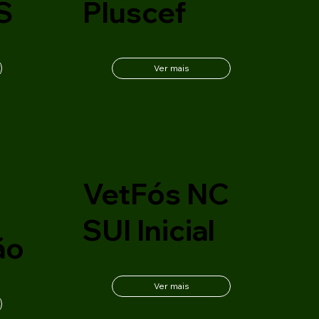
S
Pluscef
Ver mais
C
VetFós NC
SUI Inicial
ão
Ver mais