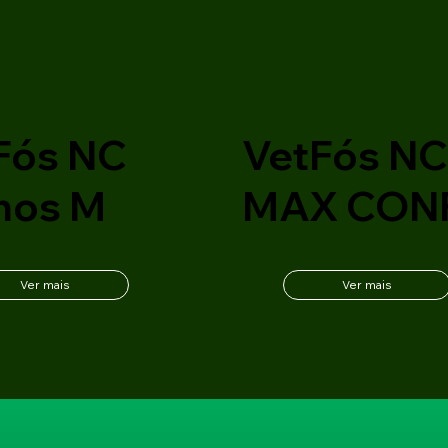
Fós NC
VetFós N
nos M
MAX CON
Ver mais
Ver mais