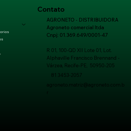
Contato
AGRONETO - DISTRIBUIDORA
Agroneto comercial ltda
orios
Cnpj: 01.369.649/0001-47
os
R 01, 100-QD XII Lote 01, Lot.
o
Alphaville Francisco Brennand -
Várzea, Recife-PE, 50950-205
81 3453-2057
agroneto.matriz@agroneto.com.b
r