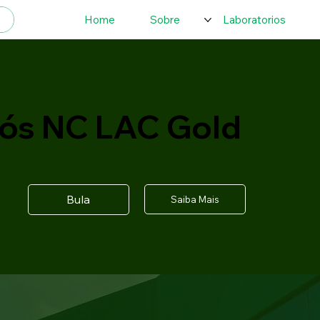
Home
Sobre
Laboratorios
ós NC LAC Gold
Bula
Saiba Mais