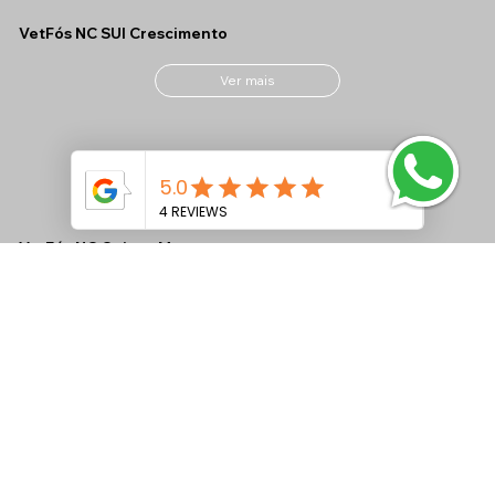
VetFós NC SUI Crescimento
Ver mais
VetFós NC Ovinos M
Ver mais
VetFós NC MAX CONF