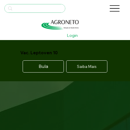
Login
Vac. Leptoven 10
Bula
Saiba Mais