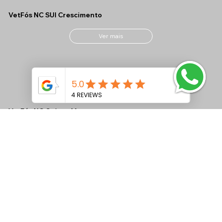
VetFós NC SUI Crescimento
Ver mais
VetFós NC Ovinos M
Ver mais
VetFós NC MAX CONF