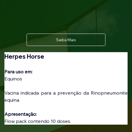
Saiba Mais
Herpes Horse
Para uso em: 
Equinos
Vacina indicada para a prevenção da Rinopneumonite 
equina.
Apresentação:
Flow pack contendo 10 doses.