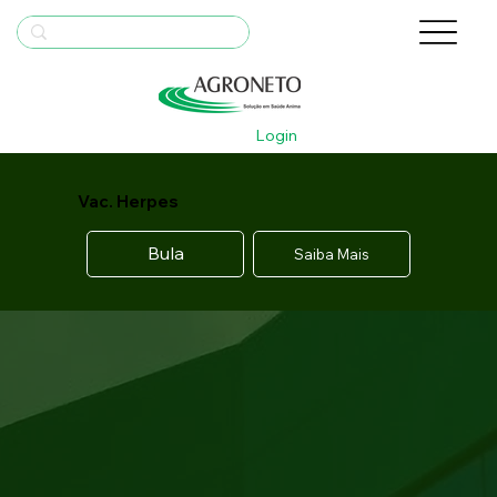
Login
Vac. Herpes
Bula
Saiba Mais