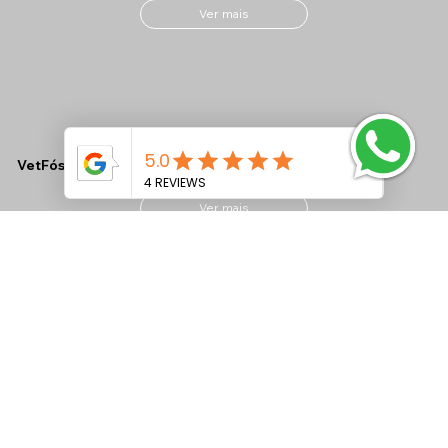
Ver mais
VetFós NC LAC Tamponado
Ver mais