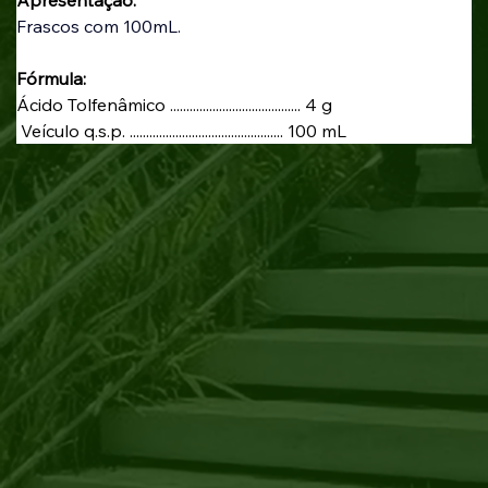
Frascos com 100mL.
Fórmula:
Ácido Tolfenâmico ........................................ 4 g
 Veículo q.s.p. ............................................... 100 mL