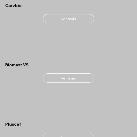
Carvbio
Ver mais
Biomast VS
Ver mais
Pluscef