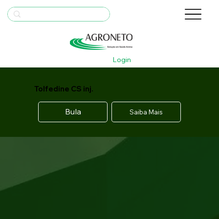
Login
Tolfedine CS inj.
Bula
Saiba Mais