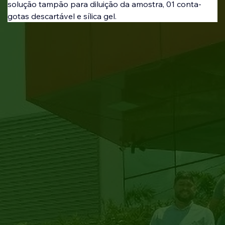
solução tampão para diluição da amostra, 01 conta-
gotas descartável e sílica gel.