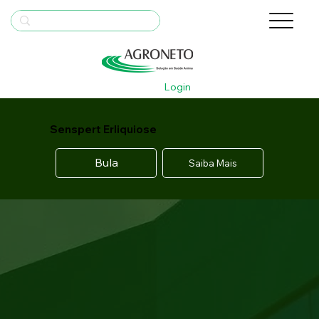
Login
Senspert Erliquiose
Bula
Saiba Mais