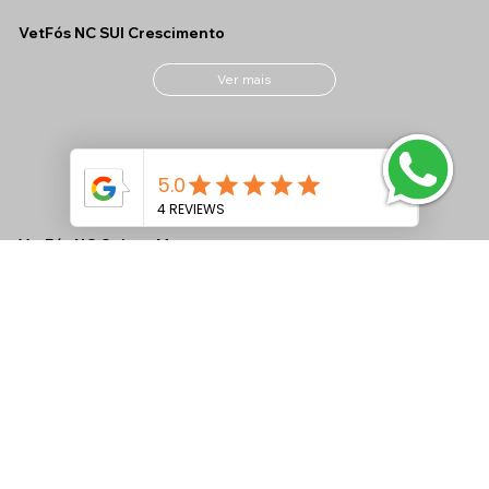
VetFós NC SUI Crescimento
Ver mais
VetFós NC Ovinos M
Ver mais
VetFós NC MAX CONF