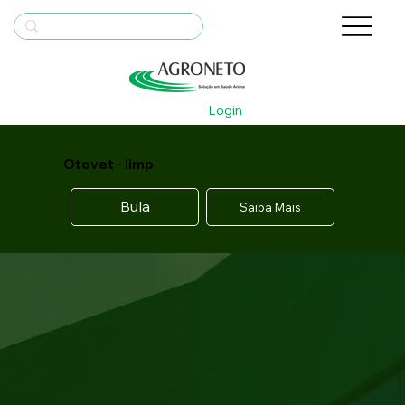
Login
Otovet - limp
Bula
Saiba Mais