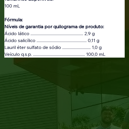
100 mL
Fórmula:
Níveis de garantia por quilograma de produto:
Ácido lático ............................................................. 2,9 g
Ácido salicílico .......................................................... 0,11 g
Lauril éter sulfato de sódio ................................. 1,0 g
Veículo q.s.p. ............................................................ 100,0 mL