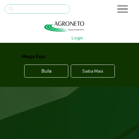
Login
Mega Equi
Bula
Saiba Mais