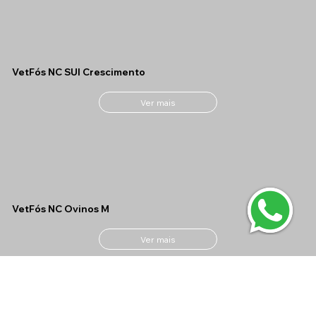
VetFós NC SUI Crescimento
Ver mais
VetFós NC Ovinos M
Ver mais