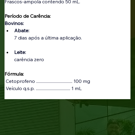
Frascos-ampola contendo 50 mL.
Período de Carência:
Bovinos:
Abate:
7 dias após a última aplicação.
Leite:
carência zero
Fórmula:
 Cetoprofeno ........................................ 100 mg
 Veículo q.s.p. ...................................... 1 mL