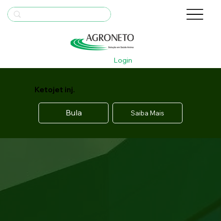
Login
Ketojet inj.
Bula
Saiba Mais