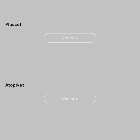
Pluscef
Ver mais
Atopivet
Ver mais