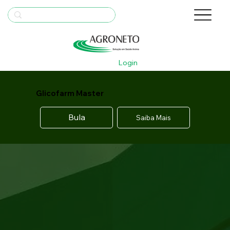
Login
Glicofarm Master
Bula
Saiba Mais