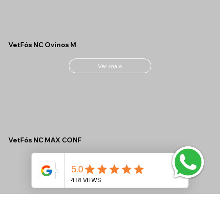
VetFós NC Ovinos M
Ver mais
VetFós NC MAX CONF
Ver mais