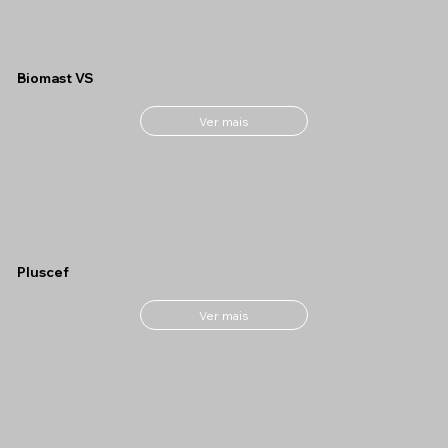
Biomast VS
Ver mais
Pluscef
Ver mais