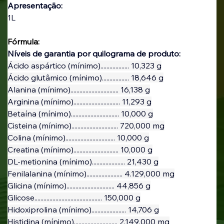
Apresentação:
1L
Fórmula:
Níveis de garantia por quilograma de produto:
Ácido aspártico (mínimo)................... 10,323 g
Ácido glutâmico (mínimo).................. 18,646 g
Alanina (mínimo)................................ 16,138 g
Arginina (mínimo)............................... 11,293 g
Betaína (mínimo)................................ 10,000 g
Cisteina (mínimo)............................... 720,000 mg
Colina (mínimo)................................. 10,000 g
Creatina (mínimo).............................. 10,000 g
DL-metionina (mínimo)...................... 21,430 g
Fenilalanina (mínimo)........................ 4.129,000 mg
Glicina (mínimo)................................ 44,856 g
Glicose............................................. 150,000 g
Hidoxiprolina (mínimo)....................... 14,706 g
Histidina (mínimo)............................. 2.149,000 mg