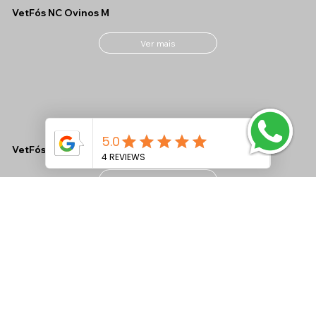
VetFós NC Ovinos M
Ver mais
VetFós NC MAX CONF
Ver mais
VetFós NC LAC Tamponado