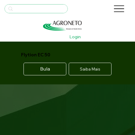
Login
Flytion EC 50
Bula
Saiba Mais