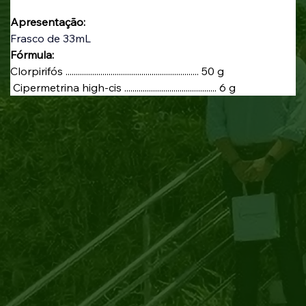
Apresentação:
Frasco de 33mL 
Fórmula:
Clorpirifós ................................................................. 50 g
 Cipermetrina high-cis ............................................. 6 g