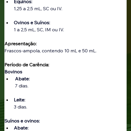
Equinos:
1,25 a 2,5 mL, SC ou IV.
Ovinos e Suínos:
1 a 2,5 mL, SC, IM ou IV.
Apresentação:
Frascos-ampola, contendo 10 mL e 50 mL.
Período de Carência:
Bovinos 
 Abate:
7 dias.
Leite:
3 dias.
Suínos e ovinos:
Abate: 