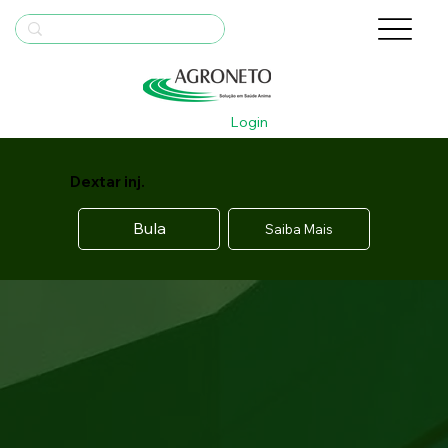
Login
Dextar inj.
Bula
Saiba Mais