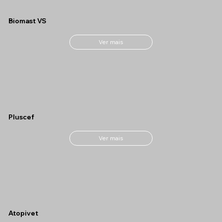
Biomast VS
Ver mais
Pluscef
Ver mais
Atopivet