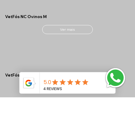
VetFós NC Ovinos M
Ver mais
VetFós NC MAX CONF
Ver mais
VetFós NC LAC Tamponado