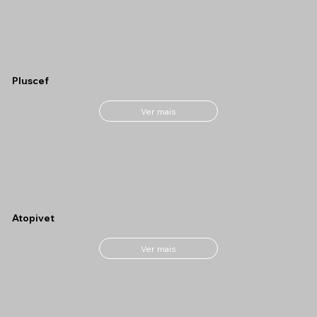
Pluscef
Ver mais
Atopivet
Ver mais