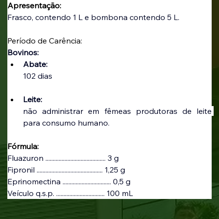
Apresentação:
Frasco, contendo 1 L e bombona contendo 5 L.
Período de Carência:
Bovinos: 
Abate:
102 dias
Leite:
não administrar em fêmeas produtoras de leite 
para consumo humano.
Fórmula:
Fluazuron ......................................... 3 g
Fipronil ............................................. 1,25 g
Eprinomectina ................................. 0,5 g
Veículo q.s.p. ................................. 100 mL