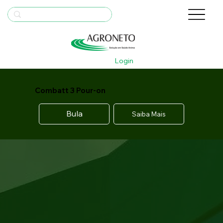
Login
Combatt 3 Pour-on
Bula
Saiba Mais