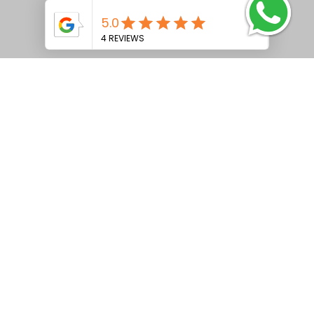
VetFós NC MAX CONF
Ver mais
VetFós NC LAC Tamponado
Ver mais