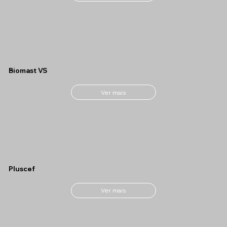
Biomast VS
Ver mais
Pluscef
Ver mais