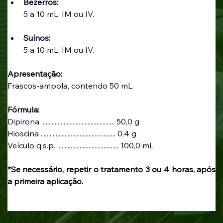
Bezerros:
5 a 10 mL, IM ou IV.
Suínos:
5 a 10 mL, IM ou IV. 
Apresentação:
Frascos-ampola, contendo 50 mL.
Fórmula:
Dipirona ................................................. 50,0 g
Hioscina .................................................. 0,4 g
Veículo q.s.p. ......................................... 100,0 mL
*Se necessário, repetir o tratamento 3 ou 4 horas, após 
a primeira aplicação.