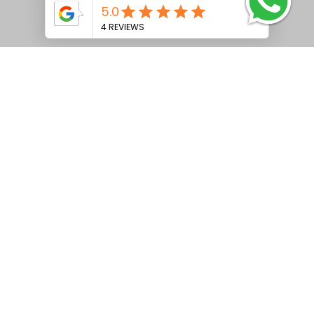
VetFós NC LAC Tamponado
Ver mais