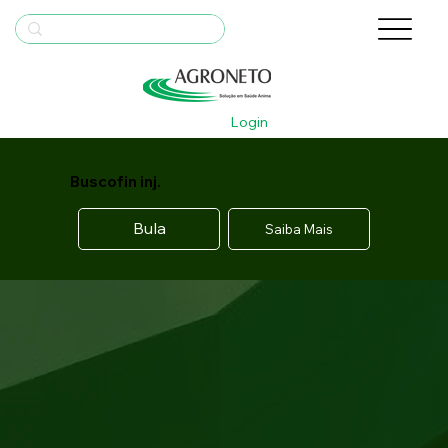
Login
Buscofin inj.
Bula
Saiba Mais