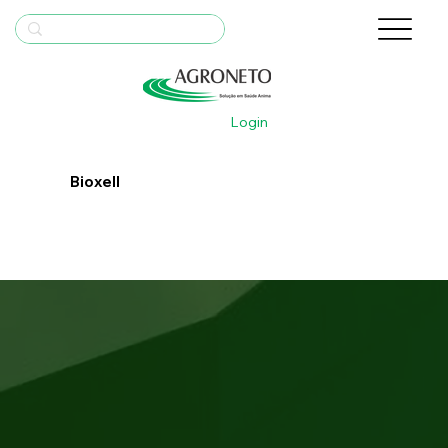
Login
Bioxell
Bula
Saiba Mais