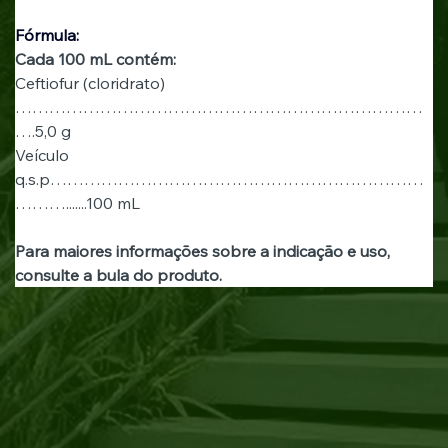
Fórmula:
Cada 100 mL contém:
Ceftiofur (cloridrato)
………………………………………………………………
….5,0 g 
Veículo 
q.s.p…………………………………………………………
……….......100 mL
Para maiores informações sobre a indicação e uso, 
consulte a bula do produto.