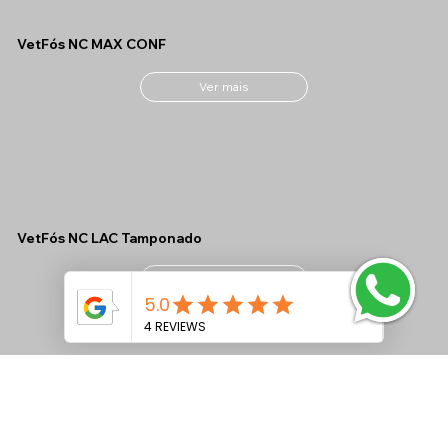
VetFós NC MAX CONF
Ver mais
VetFós NC LAC Tamponado
Ver mais