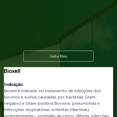
Saiba Mais
Bioxell
Indicação:
Bioxell é indicado no tratamento de infecções dos 
bovinos e suínos causadas por bactérias Gram-
negativo e Gram-positivo.Bovinos: pneumonias e 
infeccções respiratórias, enterites (diarreias), 
pododermatite – podridão de casco, difteria, infecções 