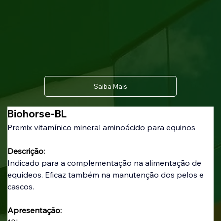
Saiba Mais
Biohorse-BL
Premix vitamínico mineral aminoácido para equinos
Descrição:
Indicado para a complementação na alimentação de 
equídeos. Eficaz também na manutenção dos pelos e 
cascos.
Apresentação: