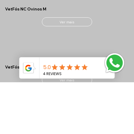
VetFós NC Ovinos M
Ver mais
VetFós NC MAX CONF
Ver mais
VetFós NC LAC Tamponado