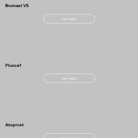
Biomast VS
Ver mais
Pluscef
Ver mais
Atopivet