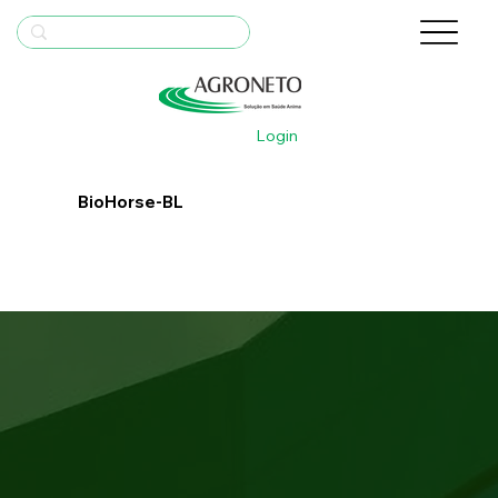
Login
BioHorse-BL
Bula
Saiba Mais