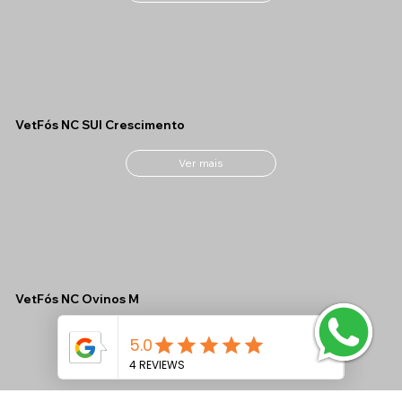
VetFós NC SUI Crescimento
Ver mais
VetFós NC Ovinos M
Ver mais