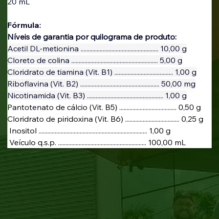
20 mL
Fórmula:
Níveis de garantia por quilograma de produto:
Acetil DL-metionina ..................................................... 10,00 g
Cloreto de colina ........................................................... 5,00 g
Cloridrato de tiamina (Vit. B1) ........................................ 1,00 g
Riboflavina (Vit. B2) ...................................................... 50,00 mg
Nicotinamida (Vit. B3) .................................................... 1,00 g
Pantotenato de cálcio (Vit. B5) ....................................... 0,50 g
Cloridrato de piridoxina (Vit. B6) ..................................... 0,25 g
 Inositol .......................................................................... 1,00 g
 Veículo q.s.p. ............................................................ 100,00 mL