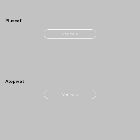
Pluscef
Ver mais
Atopivet
Ver mais