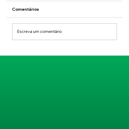
Comentários
Escreva um comentário
Biossegurança em Clínicas
Veterinárias: Estrutura, Cultura e
Posicionamento Profissional