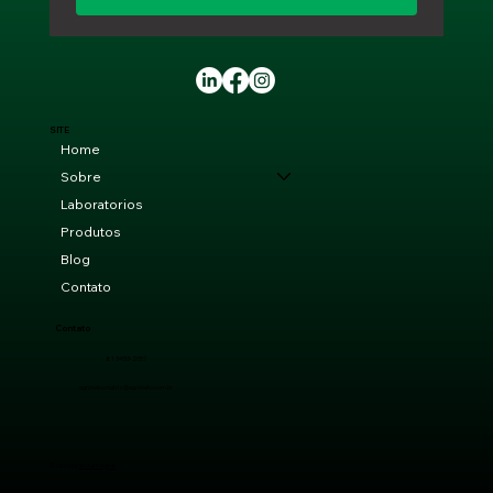
SITE
Home
Sobre
Laboratorios
Produtos
Blog
Contato
Contato
81 3453-2057
agroneto.matriz@agroneto.com.br
© 2025 by
Wizart Digital.