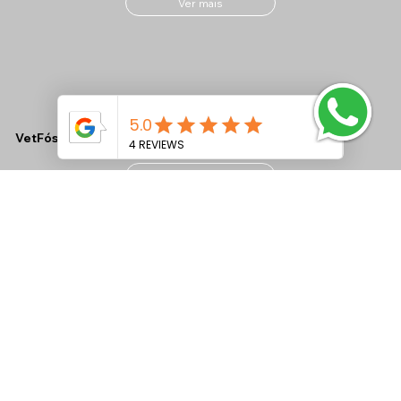
Ver mais
VetFós NC LAC Tamponado
Ver mais