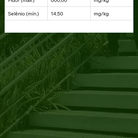
Selênio (mín.)
14,50
mg/kg