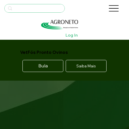
Log In
VetFós Pronto Ovinos
Bula
Saiba Mais