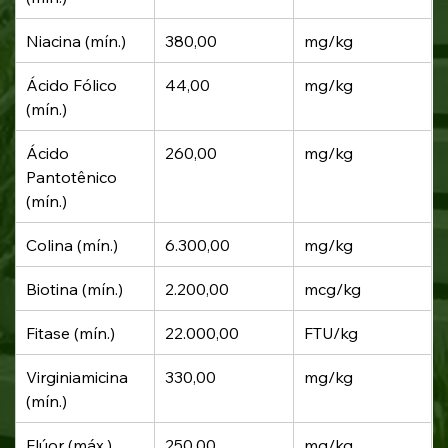
Niacina (mín.)
380,00
mg/kg
Ácido Fólico 
44,00
mg/kg
(mín.)
Ácido 
260,00
mg/kg
Pantotênico 
(mín.)
Colina (mín.)
6.300,00
mg/kg
Biotina (mín.)
2.200,00
mcg/kg
Fitase (mín.)
22.000,00
FTU/kg
Virginiamicina 
330,00
mg/kg
(mín.)
Flúor (máx.)
250,00
mg/kg