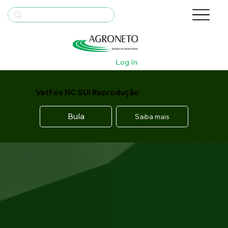
Log In
VetFós NC SUI Reprodução
Bula
Saiba mais