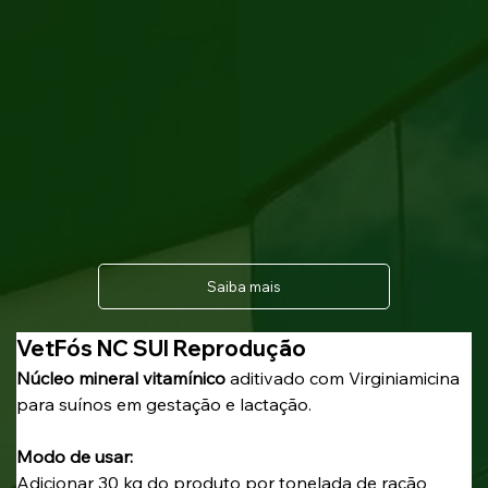
Saiba mais
VetFós NC SUI Reprodução
Núcleo mineral vitamínico
 aditivado com Virginiamicina 
para suínos em gestação e lactação.
Modo de usar:
Adicionar 30 kg do produto por tonelada de ração 