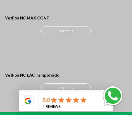
VetFós NC MAX CONF
Ver mais
VetFós NC LAC Tamponado
Ver mais