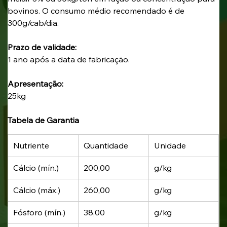
bovinos. O consumo médio recomendado é de 
300g/cab/dia.
Prazo de validade: 
1 ano após a data de fabricação.
Apresentação:
25kg
Tabela de Garantia
Nutriente
Quantidade
Unidade
Cálcio (mín.)
200,00
g/kg
Cálcio (máx.)
260,00
g/kg
Fósforo (mín.)
38,00
g/kg