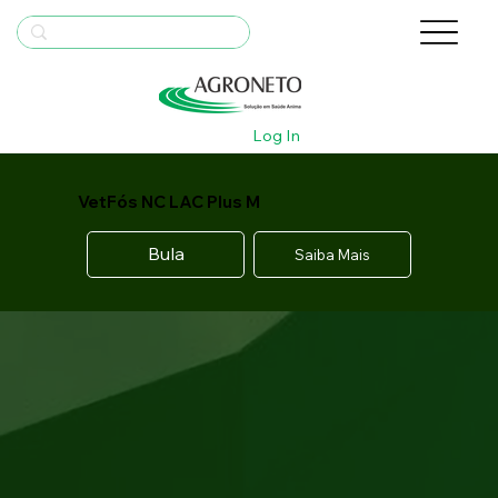
Log In
VetFós NC LAC Plus M
Bula
Saiba Mais