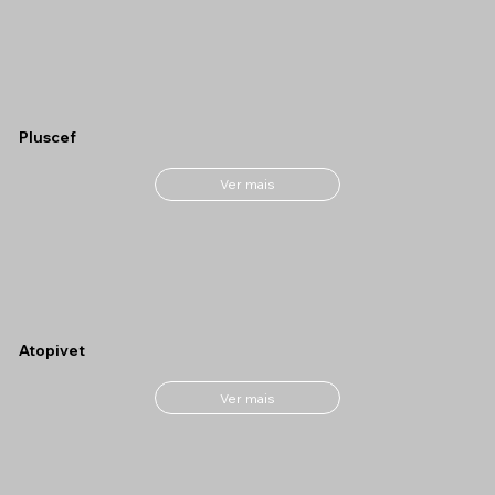
Pluscef
Ver mais
Atopivet
Ver mais