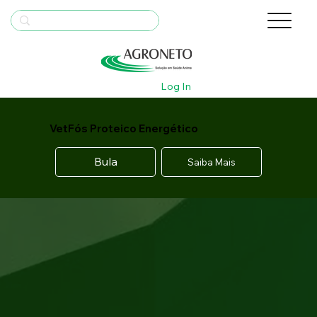
Log In
VetFós Proteico Energético
Bula
Saiba Mais