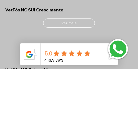
VetFós NC SUI Crescimento
Ver mais
VetFós NC Ovinos M
Ver mais
VetFós NC MAX CONF