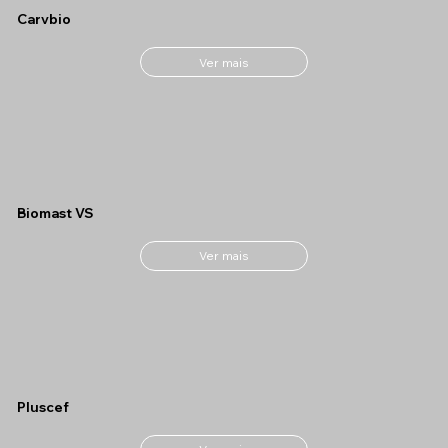
Carvbio
Ver mais
Biomast VS
Ver mais
Pluscef