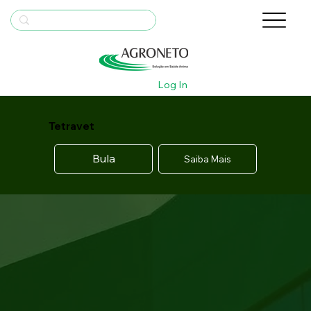
Log In
Tetravet
Bula
Saiba Mais