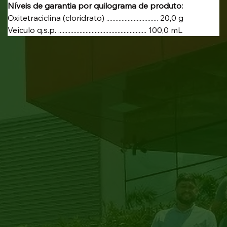
Níveis de garantia por quilograma de produto:
Oxitetraciclina (cloridrato) .................................. 20,0 g
Veículo q.s.p. .......................................................... 100,0 mL