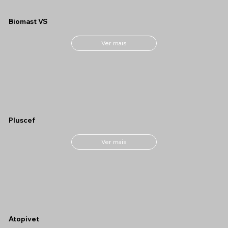
Biomast VS
Ver mais
Pluscef
Ver mais
Atopivet