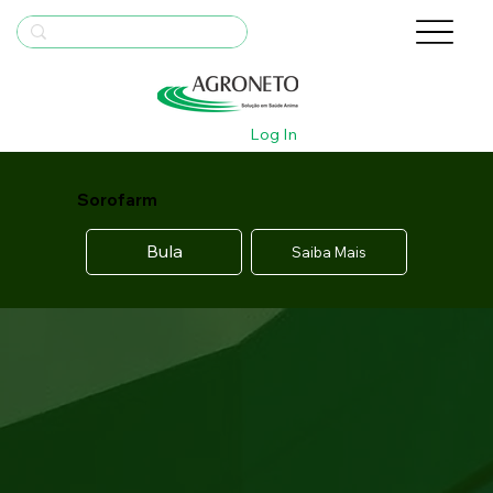
Log In
Sorofarm
Bula
Saiba Mais