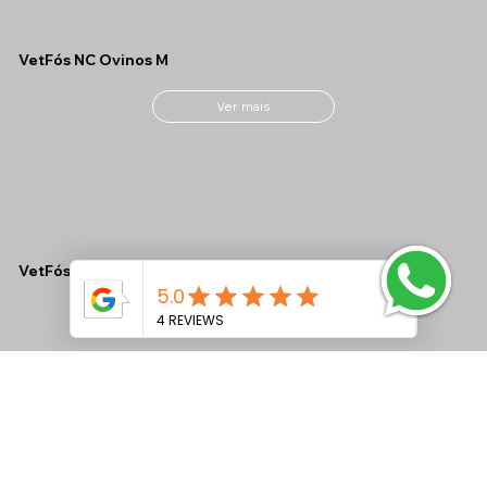
VetFós NC Ovinos M
Ver mais
VetFós NC MAX CONF
Ver mais
VetFós NC LAC Tamponado