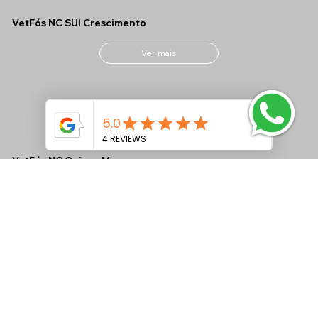
VetFós NC SUI Crescimento
Ver mais
VetFós NC Ovinos M
Ver mais
VetFós NC MAX CONF