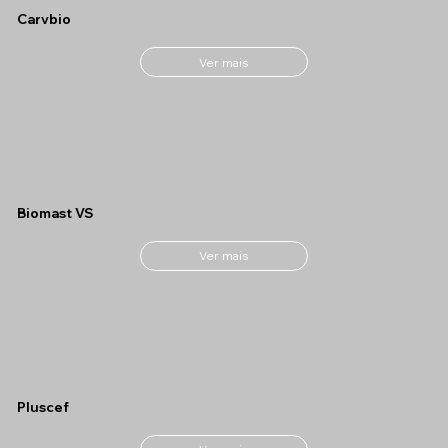
Carvbio
Ver mais
Biomast VS
Ver mais
Pluscef