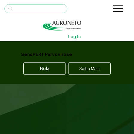
Log In
SensPERT Parvovirose
Bula
Saiba Mais