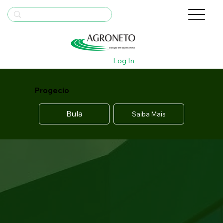
Log In
Progecio
Bula
Saiba Mais