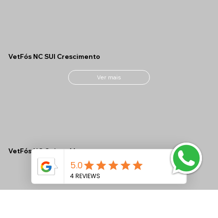
VetFós NC SUI Crescimento
Ver mais
VetFós NC Ovinos M
Ver mais