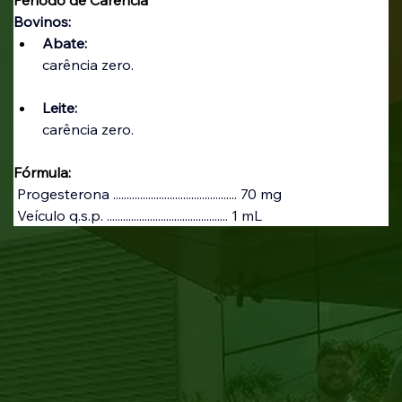
Bovinos: 
Abate:
carência zero.
Leite:
carência zero.
Fórmula:
 Progesterona .............................................. 70 mg
 Veículo q.s.p. ............................................. 1 mL