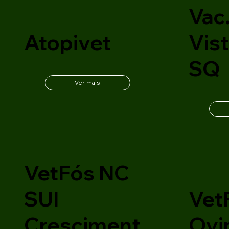
Vac.
Atopivet
Vist
SQ
Ver mais
VetFós NC
SUI
Vet
Cresciment
Ovi