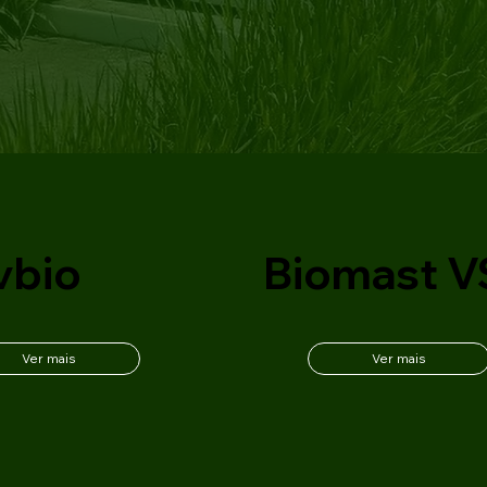
vbio
Biomast V
Ver mais
Ver mais