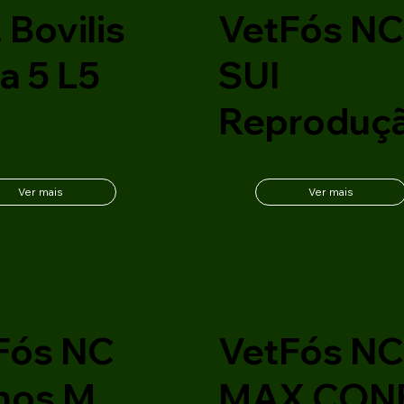
 Bovilis
VetFós N
a 5 L5
SUI
Reproduç
Ver mais
Ver mais
Fós NC
VetFós N
nos M
MAX CON