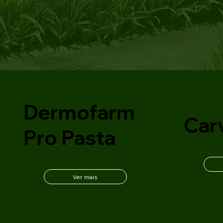
Dermofarm
Car
Pro Pasta
Ver mais