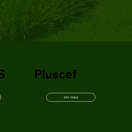
S
Pluscef
Ver mais