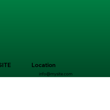
ITE
Location
info@mysite.com
123-456-7890
ories
500 Terry Francois Street, San
ts
Francisco, CA 94158
info@mysite.com
t
123-456-7890