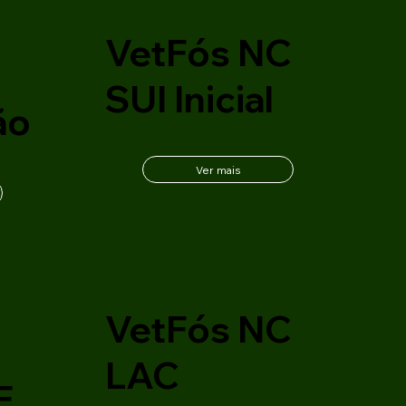
C
VetFós NC
SUI Inicial
ão
Ver mais
VetFós NC
C
LAC
F