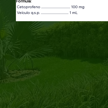
Fórmula:
 Cetoprofeno ........................................ 100 mg
 Veículo q.s.p. ...................................... 1 mL