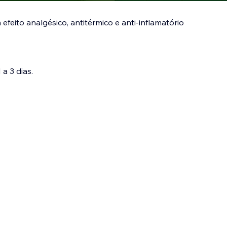
 efeito analgésico, antitérmico e anti-inflamatório
a 3 dias.