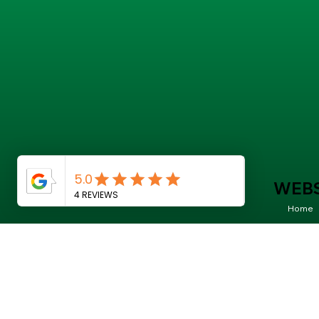
WEBS
Home
On
Laborat
Produc
Blog
Contac