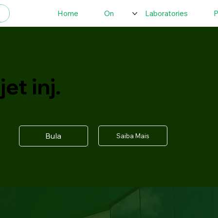
Home
On
Laboratories
P
et inj.
Bula
Saiba Mais