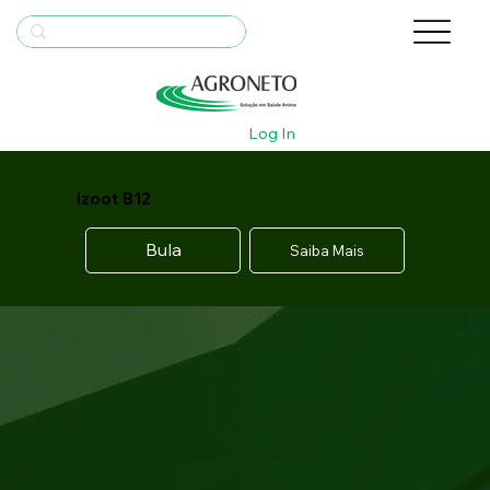
Log In
Izoot B12
Bula
Saiba Mais