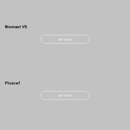
Biomast VS
Ver mais
Pluscef
Ver mais