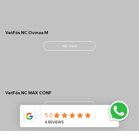
VetFós NC Ovinos M
Ver mais
VetFós NC MAX CONF
Ver mais