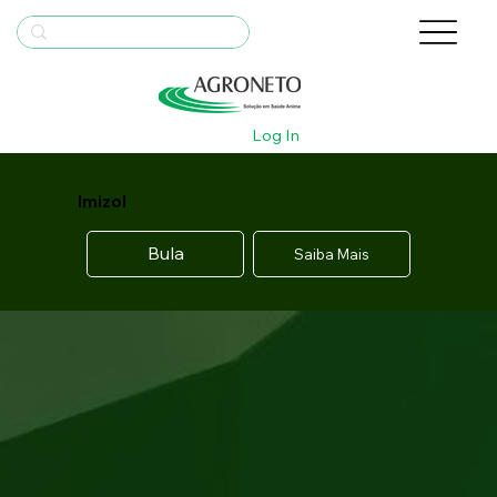
Log In
Imizol
Bula
Saiba Mais