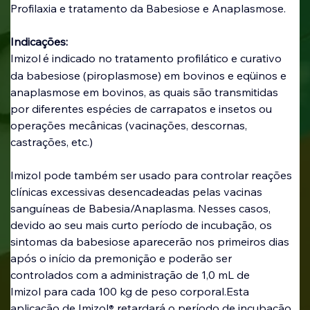
Profilaxia e tratamento da Babesiose e Anaplasmose.
Indicações: 
Imizol
é indicado no tratamento profilático e curativo 
da babesiose (piroplasmose) em bovinos e eqüinos e 
anaplasmose em bovinos, as quais são transmitidas 
por diferentes espécies de carrapatos e insetos ou 
operações mecânicas (vacinações, descornas, 
castrações, etc.)
Imizol pode também ser usado para controlar reações 
clínicas excessivas desencadeadas pelas vacinas 
sanguíneas de Babesia/Anaplasma. Nesses casos, 
devido ao seu mais curto período de incubação, os 
sintomas da babesiose aparecerão nos primeiros dias 
após o início da premonição e poderão ser 
controlados com a administração de 1,0 mL de 
Imizol para cada 100 kg de peso corporal.Esta 
aplicação de Imizol
 retardará o período de incubação 
®