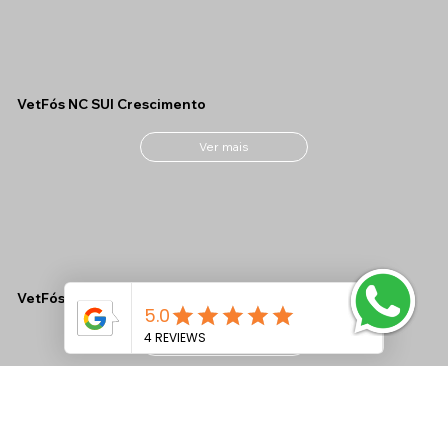
VetFós NC SUI Crescimento
Ver mais
VetFós NC Ovinos M
Ver mais