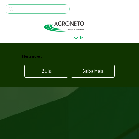
Log In
Hepavet
Bula
Saiba Mais