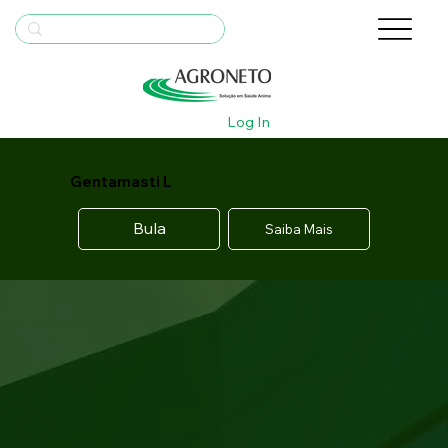
Log In
Gentamasti L
Bula
Saiba Mais