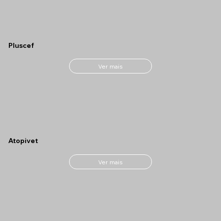
Pluscef
Ver mais
Atopivet
Ver mais