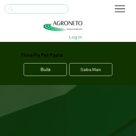
Log In
Flora Fix Pet Pasta
Bula
Saiba Mais