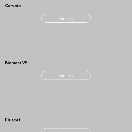
Carvbio
Ver mais
Biomast VS
Ver mais
Pluscef