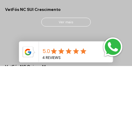
VetFós NC SUI Crescimento
Ver mais
VetFós NC Ovinos M
Ver mais
VetFós NC MAX CONF