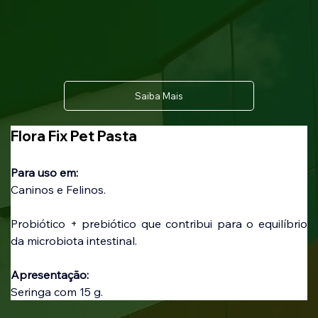
Saiba Mais
Flora Fix Pet Pasta
Para uso em: 
Caninos e Felinos.
Probiótico + prebiótico que contribui para o equilíbrio 
da microbiota intestinal.
Apresentação:
Seringa com 15 g.