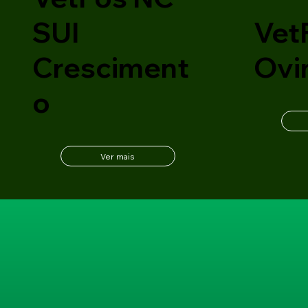
SUI
Vet
Cresciment
Ovi
o
Ver mais