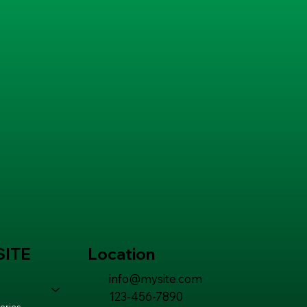
ITE
Location
info@mysite.com
123-456-7890
ories