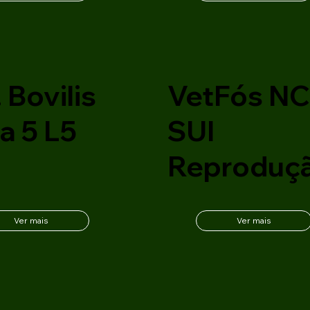
 Bovilis
VetFós N
a 5 L5
SUI
Reproduç
Ver mais
Ver mais