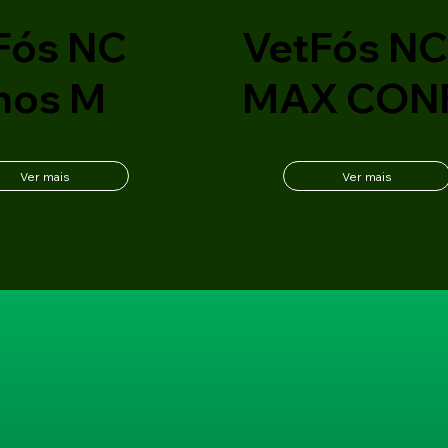
Fós NC
VetFós N
nos M
MAX CON
Ver mais
Ver mais