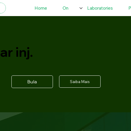
Home
On
Laboratories
P
r inj.
Bula
Saiba Mais