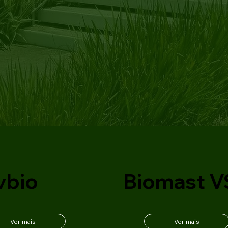
vbio
Biomast V
Ver mais
Ver mais