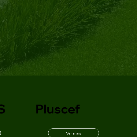
S
Pluscef
Ver mais