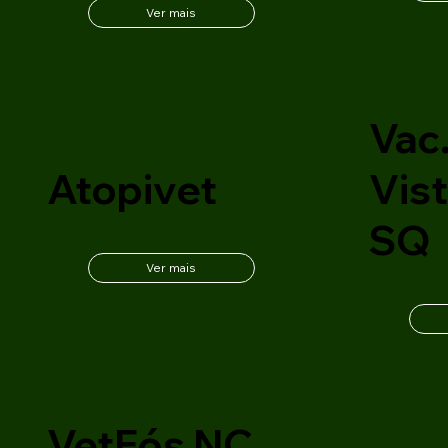
Ver mais
Vac.
Atopivet
Vist
SQ
Ver mais
VetFós NC