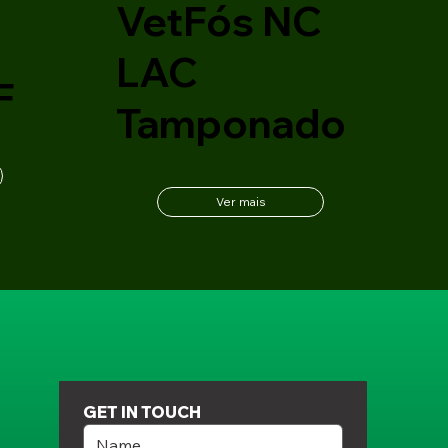
VetFós NC
C
LAC
F
Tamponado
Ver mais
GET IN TOUCH