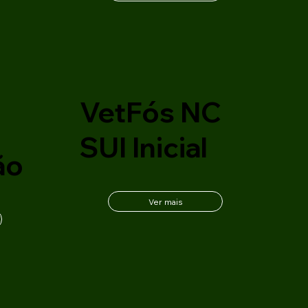
C
VetFós NC
SUI Inicial
ão
Ver mais