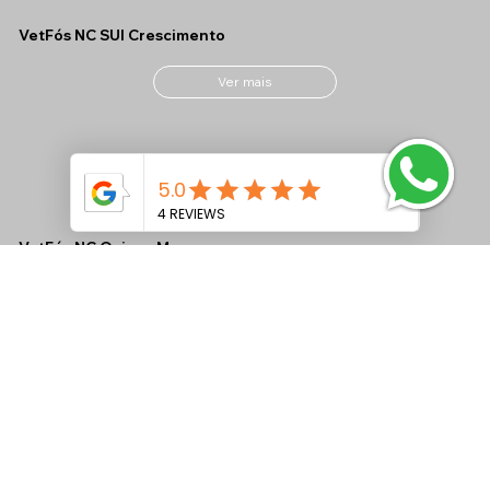
VetFós NC SUI Crescimento
Ver mais
VetFós NC Ovinos M
Ver mais
VetFós NC MAX CONF