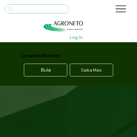
Log In
Creatina Biofarm
Bula
Saiba Mais