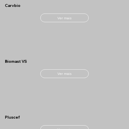
Carvbio
Ver mais
Biomast VS
Ver mais
Pluscef