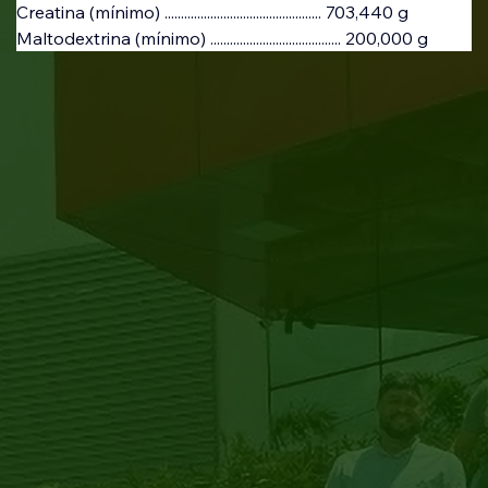
Creatina (mínimo) ................................................ 703,440 g
Maltodextrina (mínimo) ........................................ 200,000 g