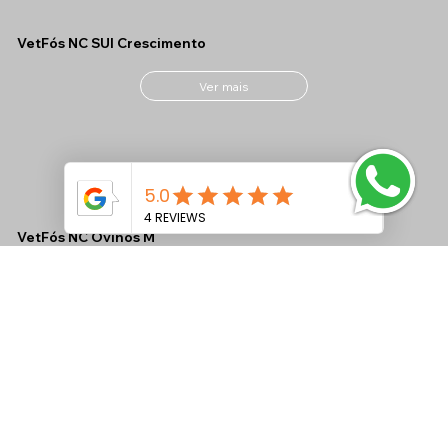
VetFós NC SUI Crescimento
Ver mais
VetFós NC Ovinos M
Ver mais
VetFós NC MAX CONF