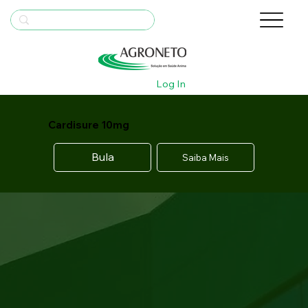
Log In
Cardisure 10mg
Bula
Saiba Mais