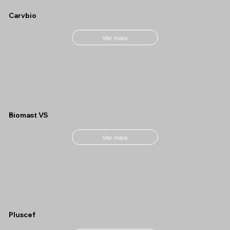
Carvbio
Ver mais
Biomast VS
Ver mais
Pluscef