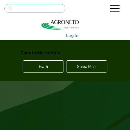
Log In
Caneta Marcadora
Bula
Saiba Mais