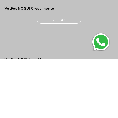
VetFós NC SUI Crescimento
Ver mais
VetFós NC Ovinos M
Ver mais
VetFós NC MAX CONF