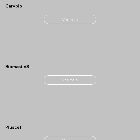
Carvbio
Ver mais
Biomast VS
Ver mais
Pluscef