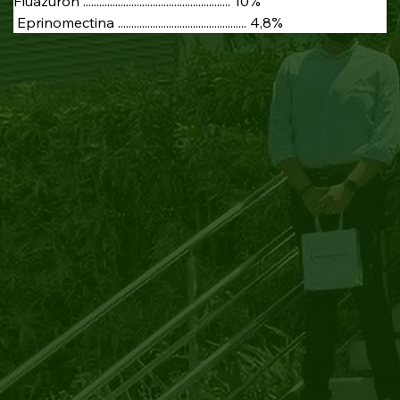
Fluazuron ....................................................... 10%
 Eprinomectina ................................................ 4,8%