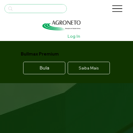
Log In
Bullmax Premium
Bula
Saiba Mais