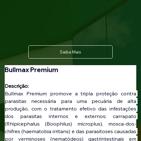
Saiba Mais
Bullmax Premium
Descrição:
Bullmax Premium promove a tripla proteção contra 
parasitas necessária para uma pecuária de alta 
produção, com o tratamento efetivo das infestações 
dos parasitas internos e externos; carrapato 
(Rhipicephalus (Boophilus) microplus), mosca-dos-
chifres (haematobia irritans) e das parasitoses causadas 
por verminoses (nematódeos) gastrintestinais em 