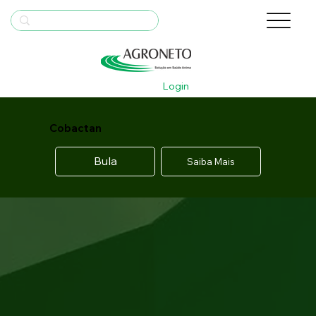
Login
Cobactan
Bula
Saiba Mais