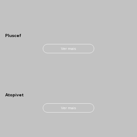
Pluscef
Ver mais
Atopivet
Ver mais