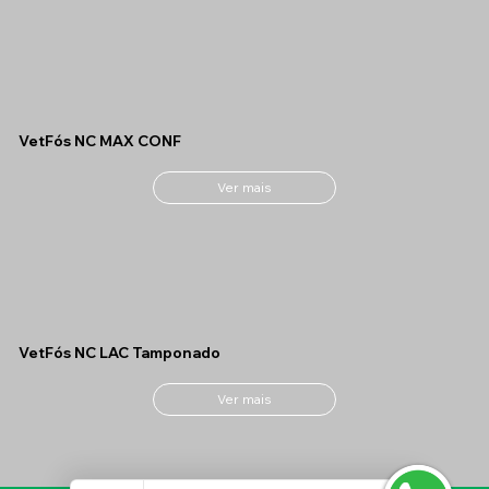
VetFós NC MAX CONF
Ver mais
VetFós NC LAC Tamponado
Ver mais