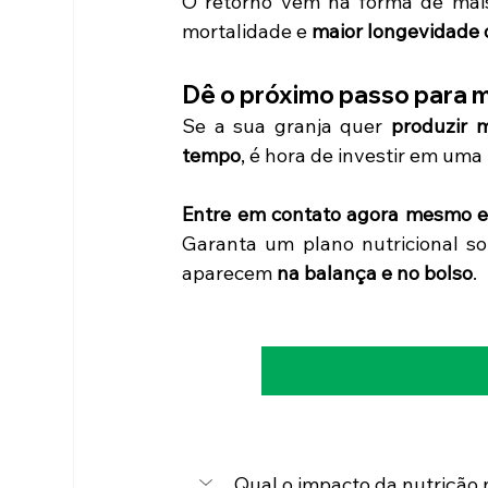
O retorno vem na forma de mais
mortalidade e 
maior longevidade 
Dê o próximo passo para m
Se a sua granja quer 
produzir m
tempo
, é hora de investir em uma 
Garanta um plano nutricional so
aparecem 
na balança e no bolso
.
Qual o impacto da nutrição 