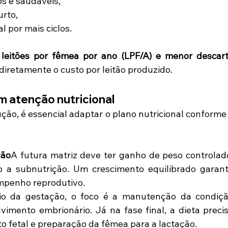
s e saudáveis,
urto,
 por mais ciclos.
 leitões por fêmea por ano (LPF/A) e menor descart
iretamente o custo por leitão produzido.
m atenção nutricional
ção, é essencial adaptar o plano nutricional conforme 
ção
A futura matriz deve ter ganho de peso controlado
 a subnutrição. Um crescimento equilibrado garant
empenho reprodutivo.
cio da gestação, o foco é a manutenção da condiçã
imento embrionário. Já na fase final, a dieta precis
to fetal e preparação da fêmea para a lactação.