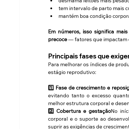
desmama leitões mais pesado
tem intervalo de parto mais c
mantém boa condição corporal
Em números, isso significa mais
precoce
 — fatores que impactam d
Principais fases que exige
Para melhorar os índices de produ
estágio reprodutivo:
1️⃣ Fase de crescimento e reposi
evitando tanto o excesso quanto
melhor estrutura corporal e des
2️⃣ Cobertura e gestação
No iní
corporal e o suporte ao desenvolv
suprir as exigências de crescimen