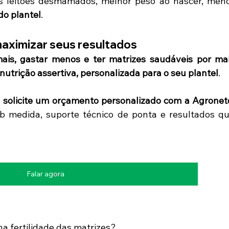
 leitões desmamados, melhor peso ao nascer, meno
do plantel
.
aximizar seus resultados
ais, gastar menos e ter matrizes saudáveis por mai
nutrição assertiva, personalizada para o seu plantel
.
b medida, suporte técnico de ponta e resultados qu
Falar agora
na fertilidade das matrizes?