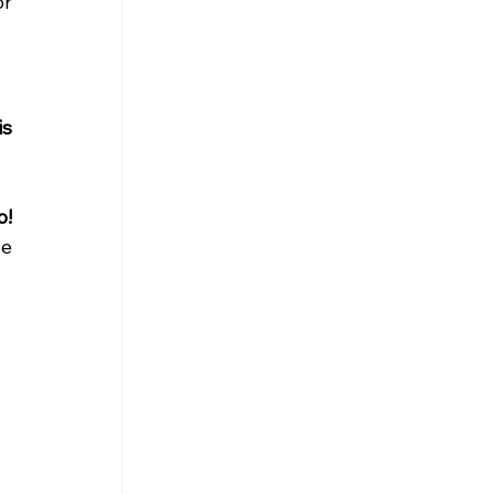
r 
s 
Entre em contato agora mesmo e solicite um orçamento personalizado com a Agroneto! 
e 