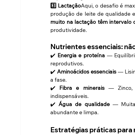
3️⃣ Lactação
Aqui, o desafio é max
produção de leite de qualidade e
muito na lactação têm intervalo
produtividade.
Nutrientes essenciais: nã
✔️ 
Energia e proteína
 — Equilíbr
reprodutivos.
✔️ 
Aminoácidos essenciais
 — Lisi
a fase.
✔️ 
Fibra e minerais
 — Zinco, c
indispensáveis.
✔️ 
Água de qualidade
 — Muitas
abundante e limpa.
Estratégias práticas para