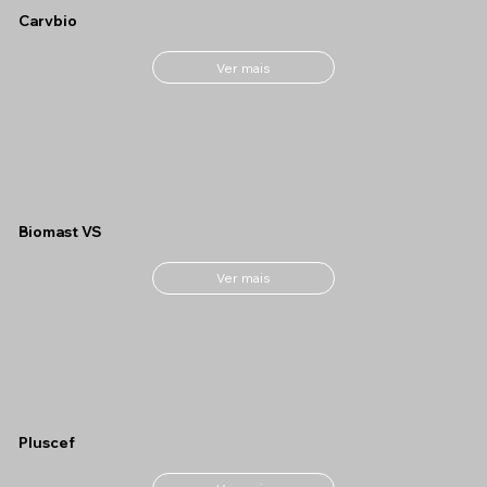
Carvbio
Ver mais
Biomast VS
Ver mais
Pluscef