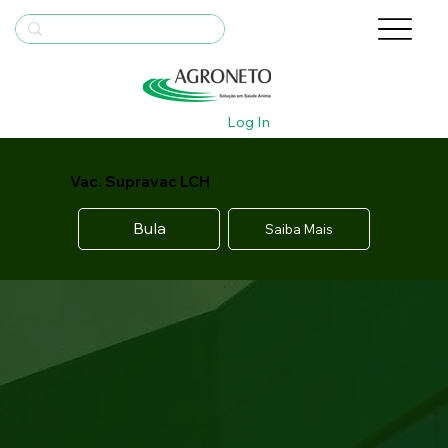
Log In
Vac. Supravac LCH
Bula
Saiba Mais