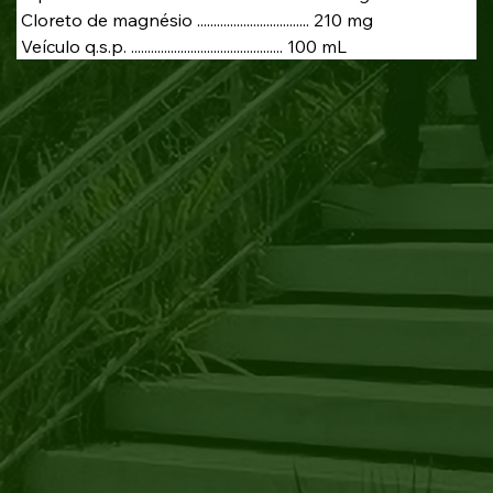
 Cloreto de magnésio .................................. 210 mg
 Veículo q.s.p. .............................................. 100 mL