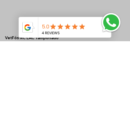
VetFós NC LAC Tamponado
Ver mais