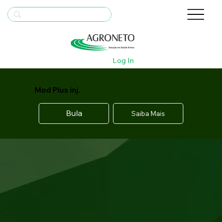
Log In
Mod Plus inj.
Bula
Saiba Mais